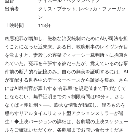
監督
ティムール・ベクマンベトフ
出演者
クリス・プラット, レベッカ・ファーガソ
ン
上映時間
113
分
凶悪犯罪が増加し、厳格な治安統制のためにAIが司法を担
うことになった近未来。ある日、敏腕刑事のレイヴンが目
を覚ますと、妻殺しの容疑で＜マーシー裁判所＞に拘束さ
れていた。冤罪を主張する彼だったが、覚えているのは事
件前の断片的な記憶のみ。自らの無実を証明するには、AI
が支配する世界中のデーターベースから証拠を集め、さら
にはAI裁判官が算出する”有罪率”を規定値まで下げなくて
はならない。無罪証明までの＜制限時間は90分＞。さも
なくば＜即処刑＞──。膨大な情報が錯綜し、観るものを
惑わすリアルタイムリミット型アクションスリラーが誕
生！◆上映バージョンの詳細は、各劇場の上映スケジュー
ルをご確認いただくか、各劇場までお問い合わせくださ