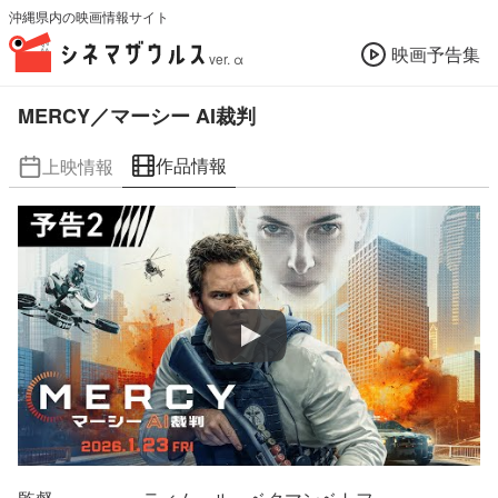
沖縄県内の映画情報サイト
映画予告集
ver. α
MERCY／マーシー AI裁判
作品情報
上映情報