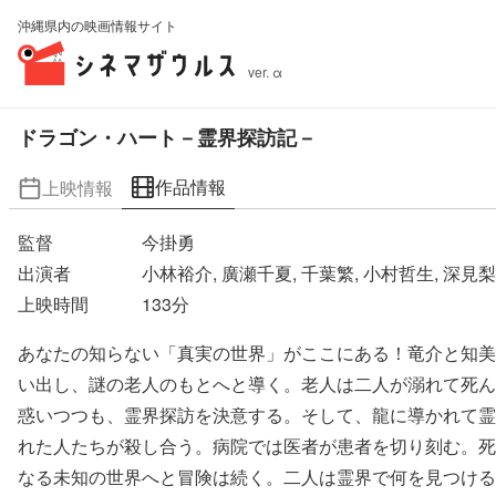
沖縄県内の映画情報サイト
ver. α
ドラゴン・ハート－霊界探訪記－
作品情報
上映情報
監督
今掛勇
出演者
小林裕介, 廣瀬千夏, 千葉繁, 小村哲生, 深見
上映時間
133
分
あなたの知らない「真実の世界」がここにある！竜介と知美
い出し、謎の老人のもとへと導く。老人は二人が溺れて死ん
惑いつつも、霊界探訪を決意する。そして、龍に導かれて霊
れた人たちが殺し合う。病院では医者が患者を切り刻む。死
なる未知の世界へと冒険は続く。二人は霊界で何を見つける