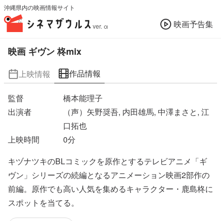
沖縄県内の映画情報サイト
映画予告集
ver. α
映画 ギヴン 柊mix
作品情報
上映情報
監督
橋本能理子
出演者
（声）矢野奨吾, 内田雄馬, 中澤まさと, 江
口拓也
上映時間
0
分
キヅナツキのBLコミックを原作とするテレビアニメ「ギ
ヴン」シリーズの続編となるアニメーション映画2部作の
前編。原作でも高い人気を集めるキャラクター・鹿島柊に
スポットを当てる。