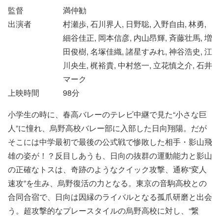
監督
満仲勧
出演者
村瀬歩, 石川界人, 日野聡, 入野自由, 林勇,
細谷佳正, 岡本信彦, 内山昂輝, 斉藤壮馬, 増
田俊樹, 名塚佳織, 諸星すみれ, 神谷浩史, 江
川央生, 梶裕貴, 中村悠一, 立花慎之介, 石井
マーク
上映時間
98
分
小学生の時に、春高バレーのテレビ中継で見た“小さな巨
人”に憧れ、烏野高校バレー部に入部した日向翔陽。だが
そこには中学最初で最後の公式戦で惨敗した相手・影山飛
雄の姿が！？反目しあうも、日向の抜群の運動能力と影山
の正確なトスは、奇跡のようなクイック攻撃、通称“変人
速攻”を生み、烏野復活の力となる。東京の音駒高校との
合同合宿で、日向は因縁のライバルとなる孤爪研磨と出会
う。超攻撃的なプレースタイルの烏野高校に対し、“繋