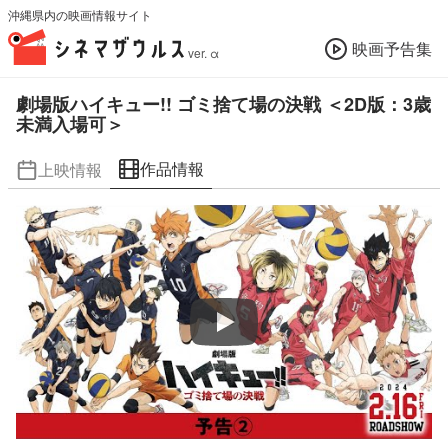
沖縄県内の映画情報サイト
映画予告集
ver. α
劇場版ハイキュー!! ゴミ捨て場の決戦 ＜2D版：3歳
未満入場可＞
作品情報
上映情報