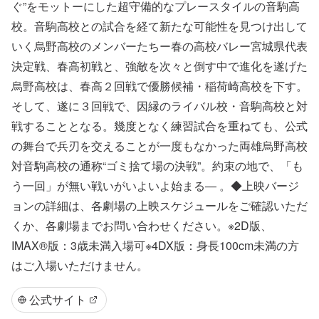
ぐ”をモットーにした超守備的なプレースタイルの音駒高
校。音駒高校との試合を経て新たな可能性を見つけ出して
いく烏野高校のメンバーたちー春の高校バレー宮城県代表
決定戦、春高初戦と、強敵を次々と倒す中で進化を遂げた
烏野高校は、春高２回戦で優勝候補・稲荷崎高校を下す。
そして、遂に３回戦で、因縁のライバル校・音駒高校と対
戦することとなる。幾度となく練習試合を重ねても、公式
の舞台で兵刃を交えることが一度もなかった両雄烏野高校
対音駒高校の通称“ゴミ捨て場の決戦”。約束の地で、「も
う一回」が無い戦いがいよいよ始まる― 。◆上映バージ
ョンの詳細は、各劇場の上映スケジュールをご確認いただ
くか、各劇場までお問い合わせください。※2D版、
IMAX®版：3歳未満入場可※4DX版：身長100cm未満の方
はご入場いただけません。
公式サイト