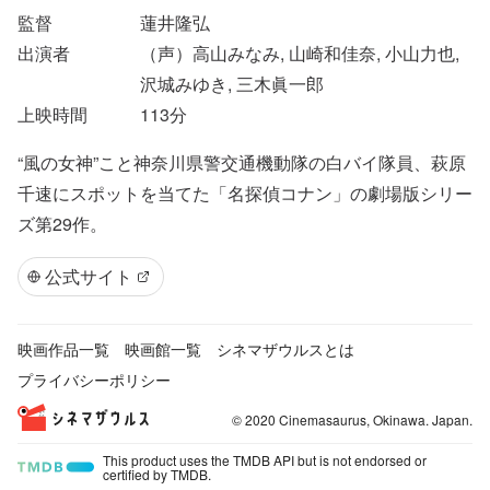
監督
蓮井隆弘
出演者
（声）高山みなみ, 山崎和佳奈, 小山力也,
沢城みゆき, 三木眞一郎
上映時間
113
分
“風の女神”こと神奈川県警交通機動隊の白バイ隊員、萩原
千速にスポットを当てた「名探偵コナン」の劇場版シリー
ズ第29作。
公式サイト
映画作品一覧
映画館一覧
シネマザウルスとは
プライバシーポリシー
© 2020 Cinemasaurus, Okinawa. Japan.
This product uses the TMDB API but is not endorsed or
certified by TMDB.