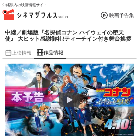
沖縄県内の映画情報サイト
映画予告集
ver. α
中継／劇場版『名探偵コナン ハイウェイの堕天
使』 大ヒット感謝御礼!ティーチイン付き舞台挨拶
作品情報
上映情報