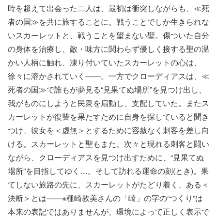
時を超えて出会った二人は、最初は衝突しながらも、≪死
者の国≫を共に旅することに。戦うことでしか生きられな
いスカーレットと、戦うことを望まない聖。傷ついた自分
の身体を治療し、敵・味方に関わらず優しく接する聖の温
かい人柄に触れ、凍り付いていたスカーレットの心は、
徐々に溶かされていく――。一方でクローディアスは、≪
死者の国≫で誰もが夢見る“見果てぬ場所”を見つけ出し、
我がものにしようと民衆を扇動し、支配していた。またス
カーレットが復讐を果たすために自身を探していると聞き
つけ、彼女を＜虚無＞とするために容赦なく刺客を差し向
ける。スカーレットと聖もまた、次々と現れる刺客と闘い
ながら、クローディアスを見つけ出すために、“見果てぬ
場所”を目指してゆく…。そして訪れる運命の刻(とき)。果
てしない旅路の先に、スカーレットがたどり着く、ある＜
決断＞とは――※種崎敦美さんの「崎」の字の“つくり”は
本来の表記ではありませんが、環境によって正しく表示で