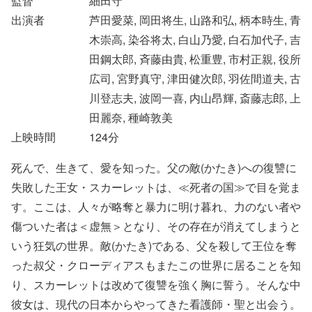
監督
細田守
出演者
芦田愛菜, 岡田将生, 山路和弘, 柄本時生, 青
木崇高, 染谷将太, 白山乃愛, 白石加代子, 吉
田鋼太郎, 斉藤由貴, 松重豊, 市村正親, 役所
広司, 宮野真守, 津田健次郎, 羽佐間道夫, 古
川登志夫, 波岡一喜, 内山昂輝, 斎藤志郎, 上
田麗奈, 種崎敦美
上映時間
124
分
死んで、生きて、愛を知った。父の敵(かたき)への復讐に
失敗した王女・スカーレットは、≪死者の国≫で目を覚ま
す。ここは、人々が略奪と暴力に明け暮れ、力のない者や
傷ついた者は＜虚無＞となり、その存在が消えてしまうと
いう狂気の世界。敵(かたき)である、父を殺して王位を奪
った叔父・クローディアスもまたこの世界に居ることを知
り、スカーレットは改めて復讐を強く胸に誓う。そんな中
彼女は、現代の日本からやってきた看護師・聖と出会う。