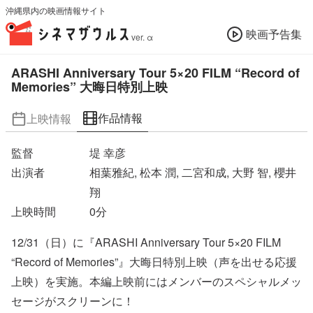
沖縄県内の映画情報サイト
映画予告集
ver. α
ARASHI Anniversary Tour 5×20 FILM “Record of
Memories” 大晦日特別上映
作品情報
上映情報
監督
堤 幸彦
出演者
相葉雅紀, 松本 潤, 二宮和成, 大野 智, 櫻井
翔
上映時間
0
分
12/31（日）に『ARASHI Anniversary Tour 5×20 FILM
“Record of Memories”』大晦日特別上映（声を出せる応援
上映）を実施。本編上映前にはメンバーのスペシャルメッ
セージがスクリーンに！