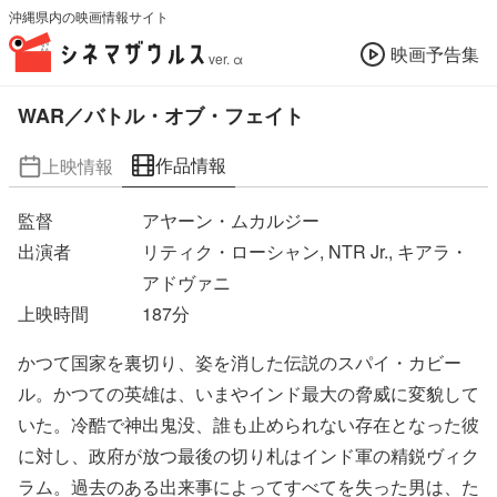
沖縄県内の映画情報サイト
映画予告集
ver. α
WAR／バトル・オブ・フェイト
作品情報
上映情報
監督
アヤーン・ムカルジー
出演者
リティク・ローシャン, NTR Jr., キアラ・
アドヴァニ
上映時間
187
分
かつて国家を裏切り、姿を消した伝説のスパイ・カビー
ル。かつての英雄は、いまやインド最大の脅威に変貌して
いた。冷酷で神出鬼没、誰も止められない存在となった彼
に対し、政府が放つ最後の切り札はインド軍の精鋭ヴィク
ラム。過去のある出来事によってすべてを失った男は、た