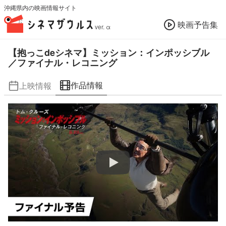
沖縄県内の映画情報サイト
映画予告集
ver. α
【抱っこdeシネマ】ミッション：インポッシブル
／ファイナル・レコニング
作品情報
上映情報