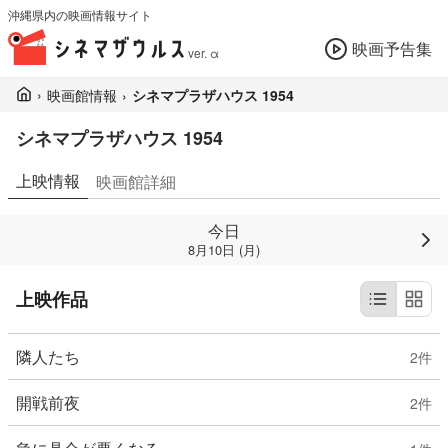
沖縄県内の映画情報サイト
映画予告集
ver. α
›
映画館情報
›
シネマプラザハウス 1954
シネマプラザハウス 1954
上映情報
映画館詳細
今日
8月10日 (月)
上映作品
隣人たち
2
件
開戦前夜
2
件